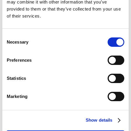
may combine it with other information that you’ve
provided to them or that they’ve collected from your use
of their services.
Gør din oplevelse endnu
bedre med Adoreal
Consent
Necessary
Selection
Udfyld Silhouette-formularen for at dele dine
ønsker - allerede før du møder din specialist
Preferences
Tilmeld dig hos Adoreal
Statistics
Marketing
Oplev fordelen ved
Show details