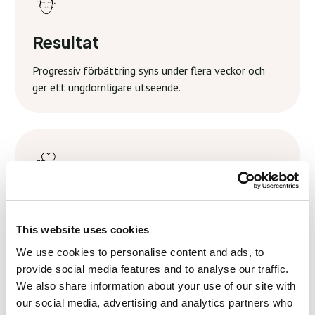
Resultat
Progressiv förbättring syns under flera veckor och
ger ett ungdomligare utseende.
Återhämtning
Minimal eftervård krävs och vi ger tydliga riktlinjer
This website uses cookies
för att upprätthålla och förbättra dina resultat.
We use cookies to personalise content and ads, to
provide social media features and to analyse our traffic.
We also share information about your use of our site with
our social media, advertising and analytics partners who