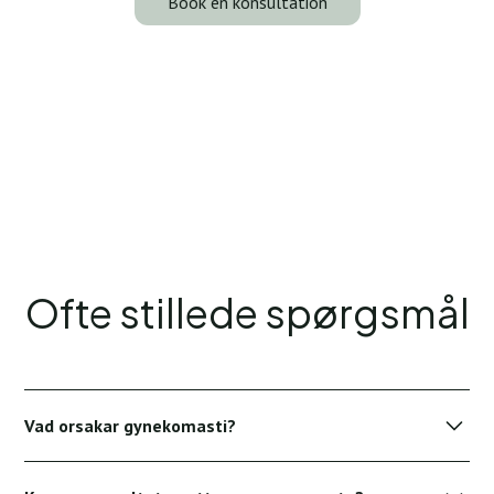
Book en konsultation
Ofte stillede spørgsmål
Vad orsakar gynekomasti?
Orsakerna sträcker sig från hormonell obalans och genetik