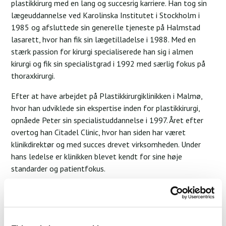
plastikkirurg med en lang og succesrig karriere. Han tog sin
lægeuddannelse ved Karolinska Institutet i Stockholm i
1985 og afsluttede sin generelle tjeneste på Halmstad
lasarett, hvor han fik sin lægetilladelse i 1988. Med en
stærk passion for kirurgi specialiserede han sig i almen
kirurgi og fik sin specialistgrad i 1992 med særlig fokus på
thoraxkirurgi.
Efter at have arbejdet på Plastikkirurgiklinikken i Malmø,
hvor han udviklede sin ekspertise inden for plastikkirurgi,
opnåede Peter sin specialistuddannelse i 1997. Året efter
overtog han Citadel Clinic, hvor han siden har været
klinikdirektør og med succes drevet virksomheden. Under
hans ledelse er klinikken blevet kendt for sine høje
standarder og patientfokus.
Peter er aktivt medlem af det svenske selskab for
plastikkirurgi og den svenske forening for æstetisk
plastikkirurgi, hvilket afspejler hans engagement i
kontinuerlig udvikling og den højeste kvalitet inden for hans