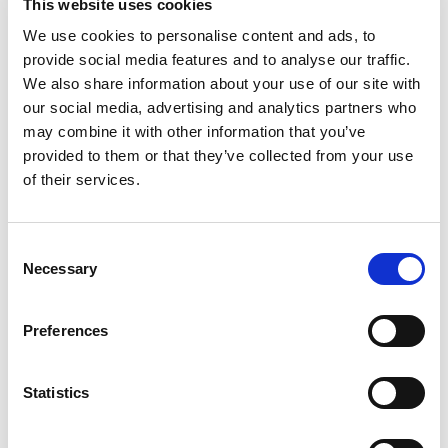
This website uses cookies
felt. Hans karriere er et vidnesbyrd om hans dedikation til
We use cookies to personalise content and ads, to
kirurgisk præcision og patientpleje.
provide social media features and to analyse our traffic.
We also share information about your use of our site with
our social media, advertising and analytics partners who
may combine it with other information that you’ve
Boka konsultation
provided to them or that they’ve collected from your use
of their services.
Consent
Necessary
Selection
Preferences
Statistics