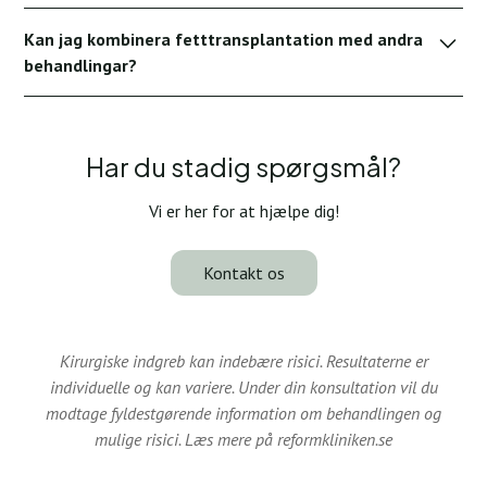
under 2-4 veckor.
Absolut. Våra kirurger använder mikrokanyltekniker för att
Kan jag kombinera fetttransplantation med andra
placera fett exakt - för att uppnå mjuk, naturlig
behandlingar?
förbättring.
Ja. Det kombineras vanligtvis med fettsugning,
ansiktslyftning eller hudåtdragning för omfattande
föryngring.
Har du stadig spørgsmål?
Vi er her for at hjælpe dig!
Kontakt os
Kirurgiske indgreb kan indebære risici. Resultaterne er
individuelle og kan variere. Under din konsultation vil du
modtage fyldestgørende information om behandlingen og
mulige risici. Læs mere på reformkliniken.se