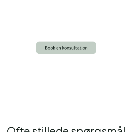
Redo för långvarig, naturlig volym? Boka en
konsultation och utforska hur fettöverföring kan
hjälpa till att återställa din ungdom och förbättra dina
funktioner.
Book en konsultation
Ofte stillede spørgsmål