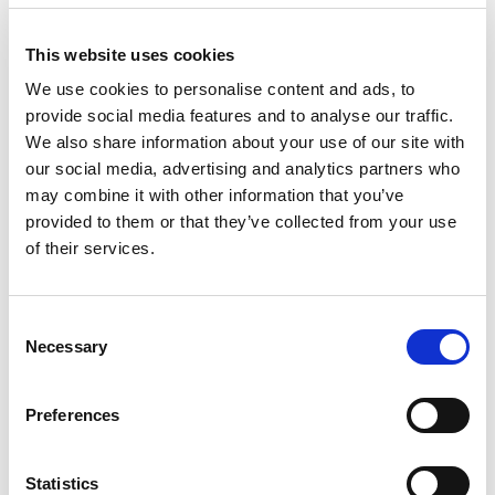
bedre med Adoreal
This website uses cookies
Udfyld Silhouette-formularen for at dele dine
We use cookies to personalise content and ads, to
ønsker - allerede før du møder din specialist
provide social media features and to analyse our traffic.
We also share information about your use of our site with
Tilmeld dig hos Adoreal
our social media, advertising and analytics partners who
may combine it with other information that you’ve
provided to them or that they’ve collected from your use
of their services.
Consent
Oplev fordelen ved
Necessary
Selection
Adoreal
Preferences
Statistics