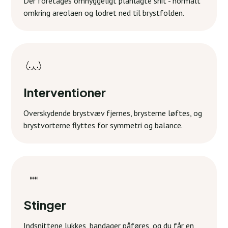
Der foretages omhyggeligt planlagte snit - normalt
omkring areolaen og lodret ned til brystfolden.
Interventioner
Overskydende brystvæv fjernes, brysterne løftes, og
brystvorterne flyttes for symmetri og balance.
Stinger
Indsnittene lukkes, bandager påføres, og du får en