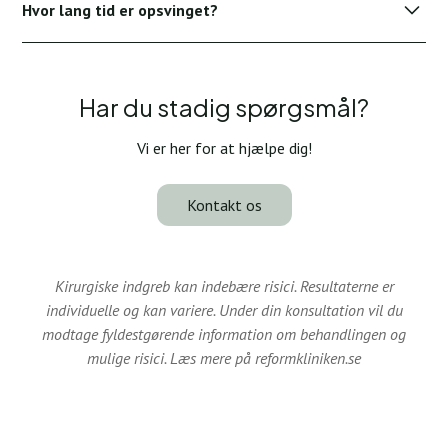
Hvor lang tid er opsvinget?
diskrete som muligt. Arene falmer normalt over tid med
ordentlig pleje.
De fleste patienter vender tilbage til arbejde inden for 1-2
uger, med fuld aktivitet genoptaget efter 4-6 uger.
Har du stadig spørgsmål?
Vi er her for at hjælpe dig!
Kontakt os
Kirurgiske indgreb kan indebære risici. Resultaterne er
individuelle og kan variere. Under din konsultation vil du
modtage fyldestgørende information om behandlingen og
mulige risici. Læs mere på reformkliniken.se