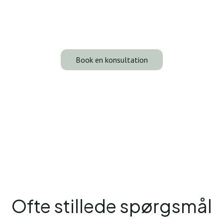
Lindre ubehag og føl dig mere selvsikker i din krop.
Book din konsultation i dag for at udforske en
skræddersyet brystreduktion på Reform Clinic.
Book en konsultation
Ofte stillede spørgsmål