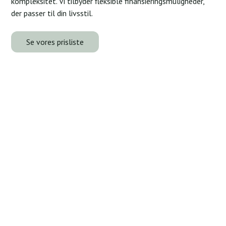
kompleksitet. Vi tilbyder fleksible finansieringsmuligheder,
der passer til din livsstil.
Se vores prisliste
Tag næste skridt – din
rejse begynder her