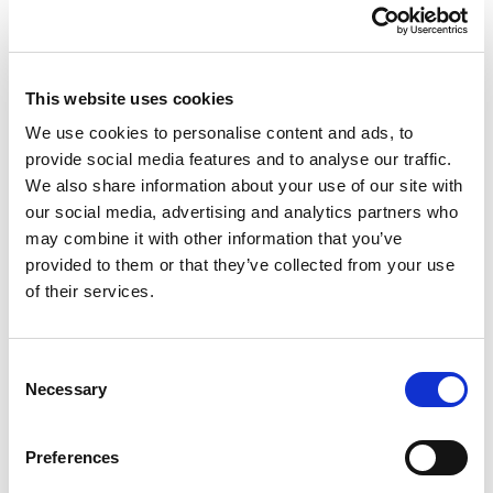
Gör din upplevelse ännu
This website uses cookies
bättre med Adoreal
We use cookies to personalise content and ads, to
provide social media features and to analyse our traffic.
We also share information about your use of our site with
Fyll i Silhouette-formuläret för att dela dina
our social media, advertising and analytics partners who
önskemål - redan innan du träffar din specialist
may combine it with other information that you’ve
provided to them or that they’ve collected from your use
Registrera dig hos Adoreal
of their services.
Consent
Necessary
Selection
Upplev fördelen med
Preferences