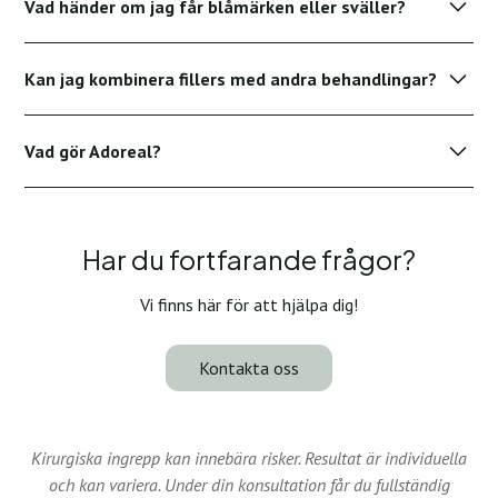
Vad händer om jag får blåmärken eller sväller?
subtila, välbalanserade förbättringar som lyfter fram dina
naturliga drag.
Milda blåmärken eller svullnad är vanligt och tillfälligt. Vi
Kan jag kombinera fillers med andra behandlingar?
rekommenderar att du planerar behandlingar några dagar
före viktiga händelser.
Ja, fillers kan säkert kombineras med Botox och annan
Vad gör Adoreal?
hudvård.
Adoreal gör din behandling tryggare och mer strukturerad
genom digital journalföring och uppföljning – så att du
enkelt kan följa din resa före och efter varje steg.
Har du fortfarande frågor?
Vi finns här för att hjälpa dig!
Kontakta oss
Kirurgiska ingrepp kan innebära risker. Resultat är individuella
och kan variera. Under din konsultation får du fullständig