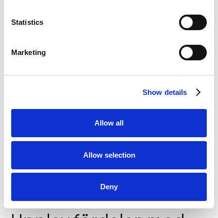
Statistics
Marketing
Gör din upplevelse ännu
bättre med Adoreal
Show details
Fyll i Silhouette-formuläret för att dela dina
önskemål - redan innan du träffar din specialist
Allow all
Registrera dig hos Adoreal
Allow selection
Deny