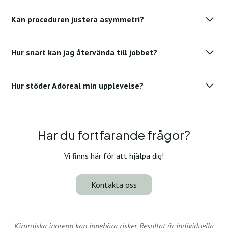
resultaten.
Resultaten är långvariga men kan påverkas av åldrande,
Kan proceduren justera asymmetri?
viktförändringar och graviditet.
Ja. I vissa fall kan bröstimplantat användas för att
Hur snart kan jag återvända till jobbet?
förbättra balansen, även om målet inte är ökad storlek.
De flesta patienter återgår till lätta uppgifter inom 1—2
Hur stöder Adoreal min upplevelse?
veckor, beroende på omfattningen av operationen och ditt
yrke.
Adoreal guidar dig genom hela processen och erbjuder
verktyg för planering, dialog och trygghet.
Har du fortfarande frågor?
Vi finns här för att hjälpa dig!
Kontakta oss
Kirurgiska ingrepp kan innebära risker. Resultat är individuella